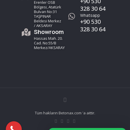
+90 530
Erenler OSB
Bölgesi, Atatürk
328 30 64
Bulvarı No:31
Whatsapp
TAŞPINAR
+90 530
Beldesi Merkez
/ AKSARAY
328 30 64
Showroom
Hassas Mah. 20.
Cad. No:55/B
Merkez/AKSARAY
Tüm hakların Betonax.com 'a aittir.