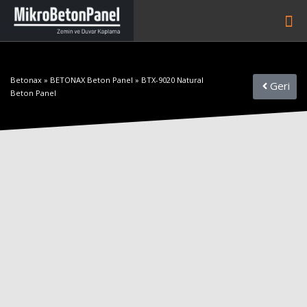
Betonax
»
BETONAX Beton Panel
»
BTX-9020 Natural
Geri
Beton Panel