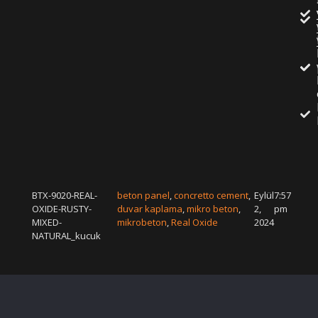
BTX-9020-REAL-
beton panel
,
concretto cement
,
Eylül
7:57
OXIDE-RUSTY-
duvar kaplama
,
mikro beton
,
2,
pm
MIXED-
mikrobeton
,
Real Oxide
2024
NATURAL_kucuk