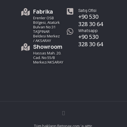
Fabrika
Satış Ofisi
+90 530
Erenler OSB
Bölgesi, Atatürk
328 30 64
Bulvarı No:31
Whatsapp
TAŞPINAR
+90 530
Beldesi Merkez
/ AKSARAY
328 30 64
Showroom
Hassas Mah. 20.
Cad. No:55/B
Merkez/AKSARAY
Tüm hakların Betonax.com 'a aittir.