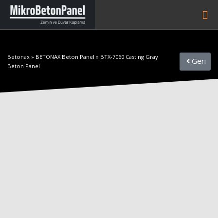
Betonax
»
BETONAX Beton Panel
»
BTX-7060 Casting Gray
Geri
Beton Panel