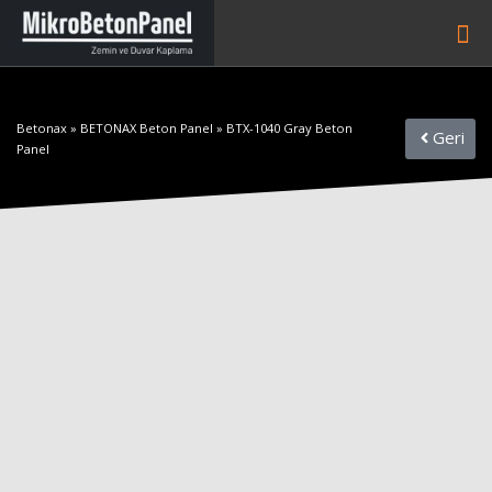
Betonax
»
BETONAX Beton Panel
»
BTX-1040 Gray Beton
Geri
Panel