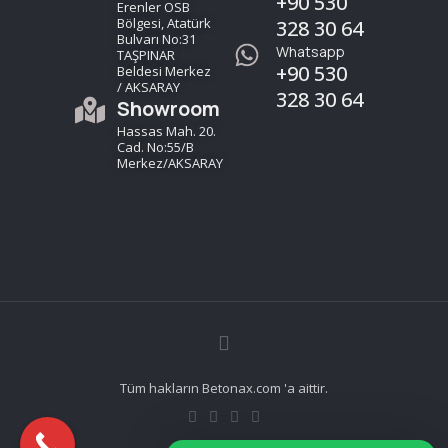
+90 530
Erenler OSB
Bölgesi, Atatürk
328 30 64
Bulvarı No:31
Whatsapp
TAŞPINAR
+90 530
Beldesi Merkez
/ AKSARAY
328 30 64
Showroom
Hassas Mah. 20.
Cad. No:55/B
Merkez/AKSARAY
Tüm hakların Betonax.com 'a aittir.