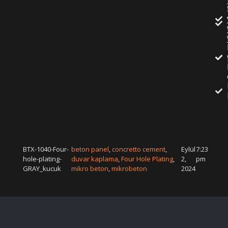
BTX-1040-Four-
beton panel
,
concretto cement
,
Eylül
7:23
hole-plating-
duvar kaplama
,
Four Hole Plating
,
2,
pm
GRAY_kucuk
mikro beton
,
mikrobeton
2024